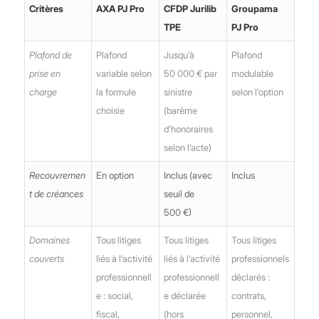
Critères
AXA PJ Pro
CFDP Jurilib
Groupama
TPE
PJ Pro
Plafond de
Plafond
Jusqu’à
Plafond
prise en
variable selon
50 000 € par
modulable
charge
la formule
sinistre
selon l’option
choisie
(barème
d’honoraires
selon l’acte)
Recouvremen
En option
Inclus (avec
Inclus
t de créances
seuil de
500 €)
Domaines
Tous litiges
Tous litiges
Tous litiges
couverts
liés à l’activité
liés à l’activité
professionnels
professionnell
professionnell
déclarés :
e : social,
e déclarée
contrats,
fiscal,
(hors
personnel,