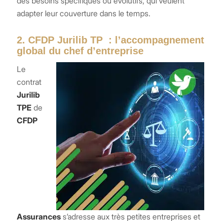
des besoins spécifiques ou évolutifs, qui veulent
adapter leur couverture dans le temps.
2. CFDP Jurilib TP : l’accompagnement
global du chef d’entreprise
Le
contrat
Jurilib
TPE
de
CFDP
Assurances
s’adresse aux très petites entreprises et