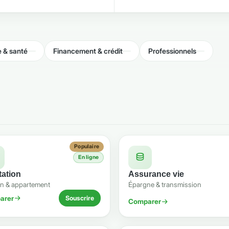
 & santé
Financement & crédit
Professionnels
Populaire
En ligne
tation
Assurance vie
n & appartement
Épargne & transmission
arer
Souscrire
Comparer