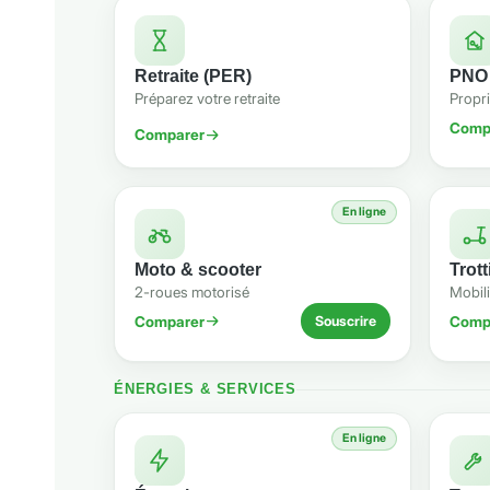
Retraite (PER)
PNO
Préparez votre retraite
Propr
Comp
Comparer
En ligne
Moto & scooter
Trot
2-roues motorisé
Mobili
Comparer
Comp
Souscrire
ÉNERGIES & SERVICES
En ligne