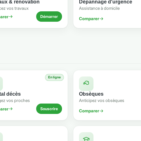
aux & rénovation
Dépannage d'urgence
cez vos travaux
Assistance à domicile
arer
Démarrer
Comparer
En ligne
tal décès
Obsèques
gez vos proches
Anticipez vos obsèques
arer
Souscrire
Comparer