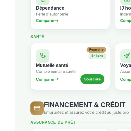
Dépendance
IJ ho
Perte d'autonomie
Indemn
Comparer
Comp
SANTÉ
Populaire
En ligne
Mutuelle santé
Voya
Complémentaire santé
Assura
Comparer
Comp
Souscrire
FINANCEMENT & CRÉDIT
Empruntez et assurez votre crédit au juste prix
ASSURANCE DE PRÊT