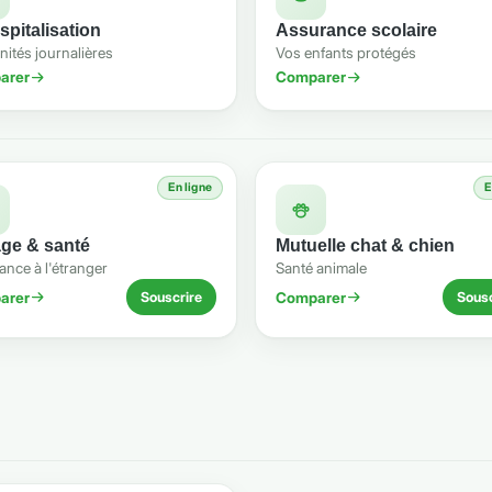
spitalisation
Assurance scolaire
ités journalières
Vos enfants protégés
arer
Comparer
En ligne
E
ge & santé
Mutuelle chat & chien
nce à l'étranger
Santé animale
arer
Comparer
Souscrire
Sousc