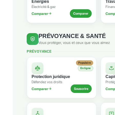
Énergies
Trav
Électricité & gaz
Finan
Comparer
Comp
Comparer
PRÉVOYANCE & SANTÉ
Vous protéger, vous et ceux que vous aimez
PRÉVOYANCE
Populaire
En ligne
Protection juridique
Capi
Défendez vos droits
Proté
Comparer
Comp
Souscrire