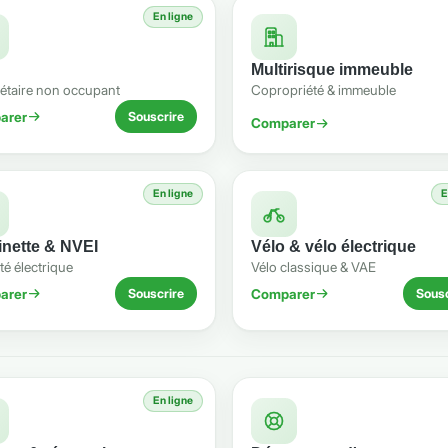
En ligne
Multirisque immeuble
iétaire non occupant
Copropriété & immeuble
arer
Souscrire
Comparer
En ligne
E
tinette & NVEI
Vélo & vélo électrique
té électrique
Vélo classique & VAE
arer
Comparer
Souscrire
Sousc
En ligne