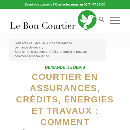
Besoin de conseils ? Contactez nous au 03 74 47 33 00
Vous êtes ici :
Accueil
/
Nos assurances
/
Demande de devis
/
Courtier en assurances, crédits, énergies et travaux :
comment économiser de...
DEMANDE DE DEVIS
COURTIER EN
ASSURANCES,
CRÉDITS, ÉNERGIES
ET TRAVAUX :
COMMENT