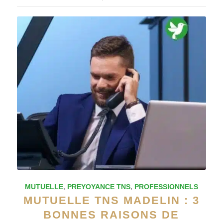
MUTUELLE
,
PREYOYANCE TNS
,
PROFESSIONNELS
MUTUELLE TNS MADELIN : 3
BONNES RAISONS DE