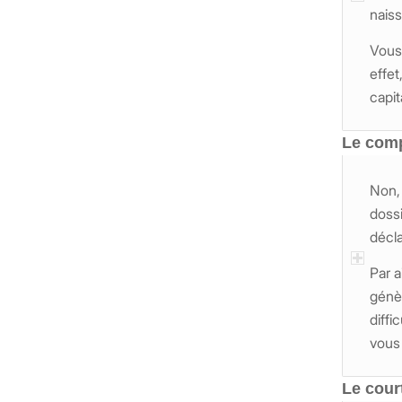
naiss
Vous 
effe
capita
Le comp
Non, 
dossi
décla
Par a
génèr
diffi
vous
Le cour