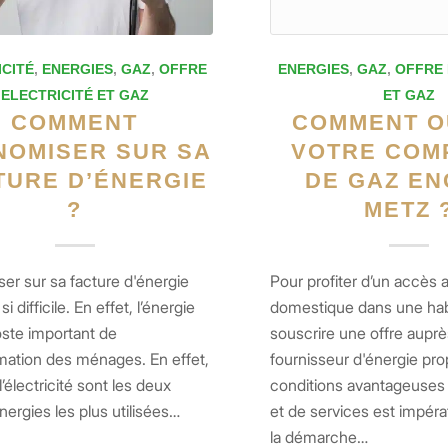
ICITÉ
,
ENERGIES
,
GAZ
,
OFFRE
ENERGIES
,
GAZ
,
OFFRE 
ELECTRICITÉ ET GAZ
ET GAZ
COMMENT
COMMENT O
NOMISER SUR SA
VOTRE COM
TURE D’ÉNERGIE
DE GAZ EN
?
METZ 
er sur sa facture d'énergie
Pour profiter d’un accès 
si difficile. En effet, l’énergie
domestique dans une habi
oste important de
souscrire une offre auprè
tion des ménages. En effet,
fournisseur d'énergie pr
l’électricité sont les deux
conditions avantageuses c
nergies les plus utilisées…
et de services est impérat
la démarche…