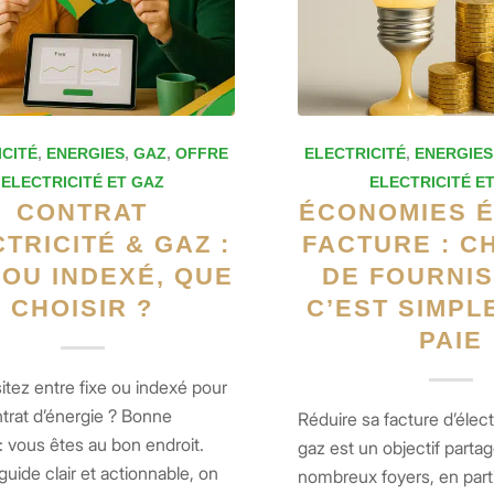
ICITÉ
,
ENERGIES
,
GAZ
,
OFFRE
ELECTRICITÉ
,
ENERGIES
ELECTRICITÉ ET GAZ
ELECTRICITÉ E
CONTRAT
ÉCONOMIES 
TRICITÉ & GAZ :
FACTURE : 
 OU INDEXÉ, QUE
DE FOURNIS
CHOISIR ?
C’EST SIMPL
PAIE
tez entre fixe ou indexé pour
trat d’énergie ? Bonne
Réduire sa facture d’élect
: vous êtes au bon endroit.
gaz est un objectif parta
uide clair et actionnable, on
nombreux foyers, en parti