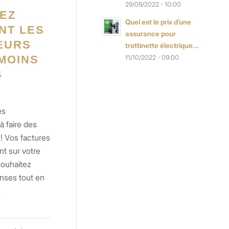
29/09/2022 - 10:00
EZ
Quel est le prix d’une
NT LES
assurance pour
EURS
trottinette électrique...
MOINS
11/10/2022 - 09:00
S
es
à faire des
! Vos factures
nt sur votre
ouhaitez
nses tout en
…