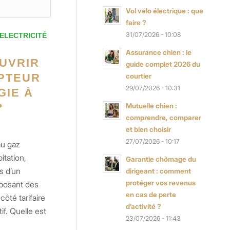
Vol vélo électrique : que
faire ?
31/07/2026 - 10:08
ELECTRICITÉ
Assurance chien : le
UVRIR
guide complet 2026 du
PTEUR
courtier
29/07/2026 - 10:31
GIE À
?
Mutuelle chien :
comprendre, comparer
et bien choisir
27/07/2026 - 10:17
au gaz
tation,
Garantie chômage du
s d’un
dirigeant : comment
protéger vos revenus
oposant des
en cas de perte
ôté tarifaire
d’activité ?
if. Quelle est
23/07/2026 - 11:43