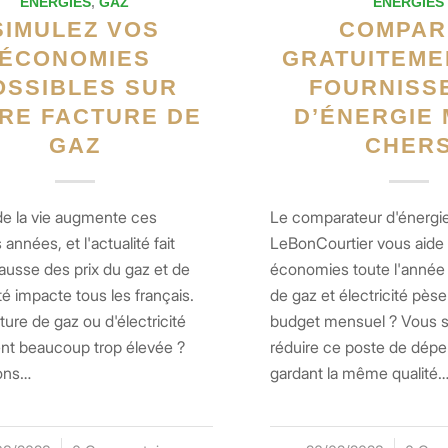
ENERGIES
ENERGIES
,
GAZ
COMPAR
SIMULEZ VOS
GRATUITEME
ÉCONOMIES
FOURNISS
OSSIBLES SUR
D’ÉNERGIE 
RE FACTURE DE
CHER
GAZ
Le comparateur d'énergi
de la vie augmente ces
LeBonCourtier vous aide 
 années, et l'actualité fait
économies toute l'année 
ausse des prix du gaz et de
de gaz et électricité pèse
cité impacte tous les français.
budget mensuel ? Vous s
ture de gaz ou d'électricité
réduire ce poste de dépe
nt beaucoup trop élevée ?
gardant la même qualité
ons…