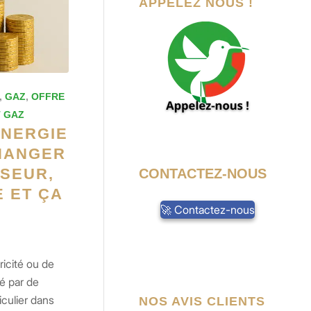
APPELEZ NOUS !
,
GAZ
,
OFFRE
T GAZ
ÉNERGIE
CHANGER
SEUR,
CONTACTEZ-NOUS
E ET ÇA
🚀 Contactez-nous
ricité ou de
gé par de
culier dans
NOS AVIS CLIENTS