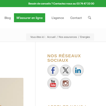
Besoin de conseils ? Contactez nous au 03 74 47 33 00
Blog
M’assurer en ligne
L’agence
Contact
Vous êtes ici :
Accueil
/
Nos assurances
/
Energies
NOS RÉSEAUX
SOCIAUX