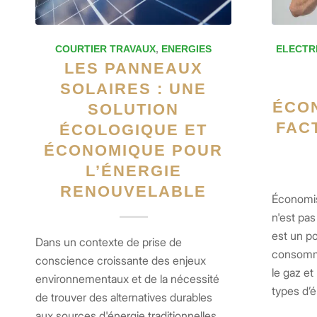
COURTIER TRAVAUX
,
ENERGIES
ELECTR
LES PANNEAUX
SOLAIRES : UNE
ÉCO
SOLUTION
FAC
ÉCOLOGIQUE ET
ÉCONOMIQUE POUR
L’ÉNERGIE
RENOUVELABLE
Économis
n'est pas 
est un p
Dans un contexte de prise de
consomma
conscience croissante des enjeux
le gaz et 
environnementaux et de la nécessité
types d’é
de trouver des alternatives durables
aux sources d'énergie traditionnelles,