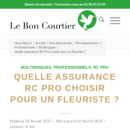
Besoin de conseils ? Contactez nous au 03 74 47 33 00
Vous êtes ici :
Accueil
/
Nos assurances
/
Nos assurances
/
Professionnels
/
Multirisques
/
Quelle assurance RC Pro choisir pour un fleuriste ?
MULTIRISQUES
,
PROFESSIONNELS
,
RC PRO
QUELLE ASSURANCE
RC PRO CHOISIR
POUR UN FLEURISTE ?
Publié le 05 février 2021 — Mis à jour le 10 février 2021 —
Lecture : 9 min