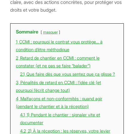
claire, avec des actions concrètes, pour protéger vos
droits et votre budget.
Sommaire
masquer
1
CCMI : pourquoi le contrat vous protège… à
condition d’être méthodique
2
Retard de chantier en CCMI : comment le
constater (et ne pas se faire “balader”)
2.1
Que faire dès que vous sentez que ça glisse ?
3
Pénalités de retard en CCMI : l’idée clé (et
pourquoi l’écrit change tout)
4
Malfaçons et non-conformités : quand agir
(pendant le chantier et à la réception)
4.1
1) Pendant le chantier : signaler vite et
documenter
4.2
2) À la réception : les réserves, votre levier