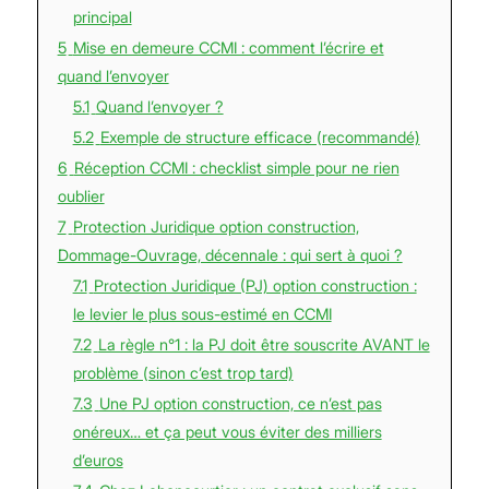
principal
5
Mise en demeure CCMI : comment l’écrire et
quand l’envoyer
5.1
Quand l’envoyer ?
5.2
Exemple de structure efficace (recommandé)
6
Réception CCMI : checklist simple pour ne rien
oublier
7
Protection Juridique option construction,
Dommage-Ouvrage, décennale : qui sert à quoi ?
7.1
Protection Juridique (PJ) option construction :
le levier le plus sous-estimé en CCMI
7.2
La règle n°1 : la PJ doit être souscrite AVANT le
problème (sinon c’est trop tard)
7.3
Une PJ option construction, ce n’est pas
onéreux… et ça peut vous éviter des milliers
d’euros