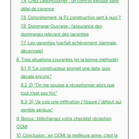
7.4
Chez Leboncourtier : un contrat exclusif sans
délai de carence
7.5
Concrètement, la PJ construction sert à quoi ?
7.6
Dommage-Ouvrage : l’assurance des
dommages relevant des garanties
7.7
Les garanties (parfait achèvement, biennale,
décennale)
8
Trois situations courantes (et la bonne méthode)
8.1
1) “Le constructeur promet une date, puis
décale encore.”
8.2
2) “On me pousse à réceptionner alors que
tout n’est pas fini.”
8.3
3) “Je vois une infiltration / fissure / défaut qui
semble sérieux.”
9
Bonus : téléchargez votre checklist réception
CCMI
10
Conclusion : en CCMI, la meilleure arme, c’est la