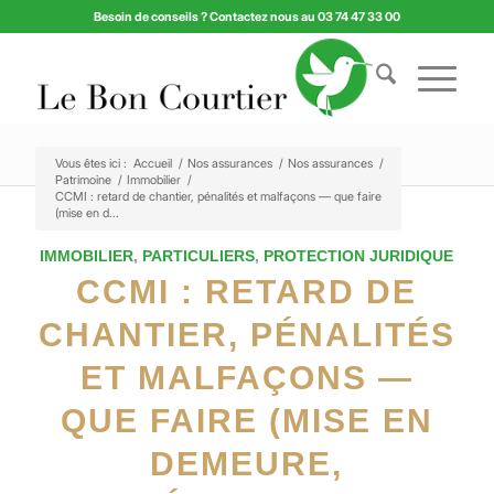
Besoin de conseils ? Contactez nous au 03 74 47 33 00
Vous êtes ici :
Accueil
/
Nos assurances
/
Nos assurances
/
Patrimoine
/
Immobilier
/
CCMI : retard de chantier, pénalités et malfaçons — que faire
(mise en d...
IMMOBILIER
,
PARTICULIERS
,
PROTECTION JURIDIQUE
CCMI : RETARD DE
CHANTIER, PÉNALITÉS
ET MALFAÇONS —
QUE FAIRE (MISE EN
DEMEURE,