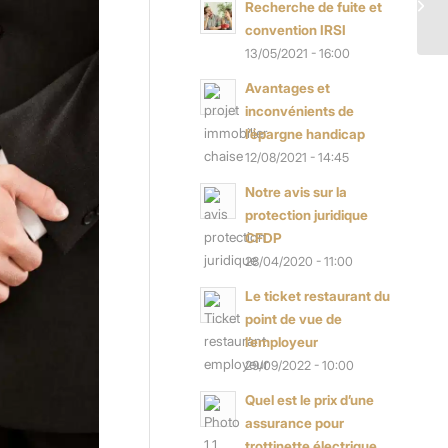
Recherche de fuite et
convention IRSI
13/05/2021 - 16:00
Avantages et
inconvénients de
l’épargne handicap
12/08/2021 - 14:45
Notre avis sur la
protection juridique
CFDP
28/04/2020 - 11:00
Le ticket restaurant du
point de vue de
l’employeur
29/09/2022 - 10:00
Quel est le prix d’une
assurance pour
trottinette électrique...