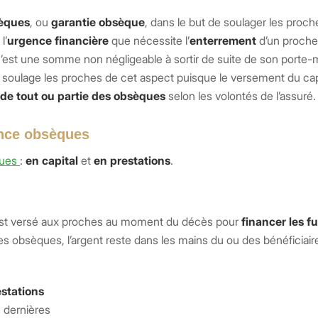
èques
, ou
garantie obsèque
, dans le but de soulager les proch
l’
urgence financière
que nécessite l’
enterrement
d’un proche
C’est une somme non négligeable à sortir de suite de son porte-
 soulage les proches de cet aspect puisque le versement du capi
 de tout ou partie des obsèques
selon les volontés de l’assuré.
ance obsèques
ques
:
en capital
et
en prestations
.
ré est versé aux proches au moment du décès pour
financer les fu
des obsèques, l’argent reste dans les mains du ou des bénéficiaire
estations
es dernières