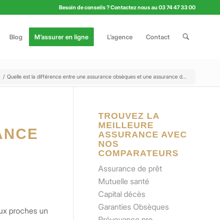
Besoin de conseils ? Contactez nous au 03 74 47 33 00
Blog
M’assurer en ligne
L’agence
Contact
/
Quelle est la différence entre une assurance obsèques et une assurance d...
TROUVEZ LA
MEILLEURE
ANCE
ASSURANCE AVEC
NOS
COMPARATEURS
Assurance de prêt
Mutuelle santé
Capital décès
Garanties Obsèques
 aux proches un
Prévoyance pro