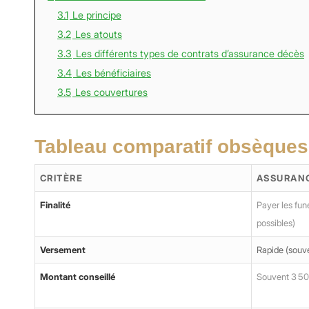
3.1
Le principe
3.2
Les atouts
3.3
Les différents types de contrats d’assurance décès
3.4
Les bénéficiaires
3.5
Les couvertures
Tableau comparatif obsèques
CRITÈRE
ASSURAN
Finalité
Payer les funé
possibles)
Versement
Rapide (souve
Montant conseillé
Souvent 3 500