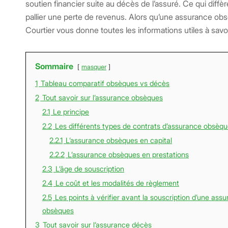
soutien financier suite au décès de l’assuré. Ce qui diffè
pallier une perte de revenus. Alors qu’une assurance 
Courtier vous donne toutes les informations utiles à sav
Sommaire
masquer
1
Tableau comparatif obsèques vs décès
2
Tout savoir sur l’assurance obsèques
2.1
Le principe
2.2
Les différents types de contrats d’assurance obsèq
2.2.1
L’assurance obsèques en capital
2.2.2
L’assurance obsèques en prestations
2.3
L’âge de souscription
2.4
Le coût et les modalités de règlement
2.5
Les points à vérifier avant la souscription d’une ass
obsèques
3
Tout savoir sur l’assurance décès