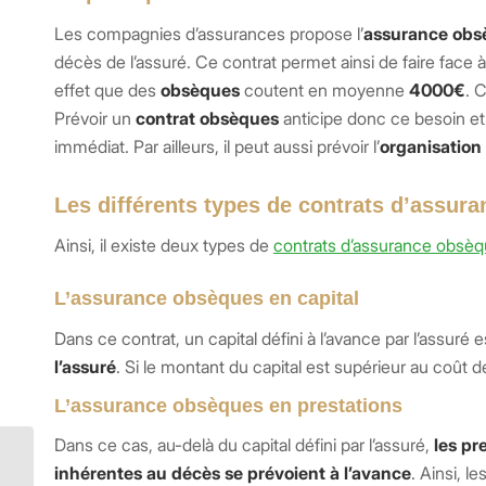
Les compagnies d’assurances propose l’
assurance obs
décès de l’assuré. Ce contrat permet ainsi de faire face à 
effet que des
obsèques
coutent en moyenne
4000€
. 
Prévoir un
contrat obsèques
anticipe donc ce besoin et
immédiat. Par ailleurs, il peut aussi prévoir l’
organisation
Les différents types de contrats d’assur
Ainsi, il existe deux types de
contrats d’assurance obsè
L’assurance obsèques en capital
Dans ce contrat, un capital défini à l’avance par l’assu
l’assuré
. Si le montant du capital est supérieur au coût 
L’assurance obsèques en prestations
Dans ce cas, au-delà du capital défini par l’assuré,
les pr
inhérentes au décès se prévoient à l’avance
. Ainsi, l
Cybersécurité : Protégez