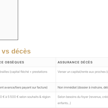
 vs décès
CE OBSÈQUES
ASSURANCE DÉCÈS
railles (capital fléché + prestations
Verser un capital/rente aux proches (
nt avance/tiers payant sur facture)
Non immédiat (dossier à instruire, dél
 € à 5 500 € selon souhaits & région
Selon besoins du foyer (revenus, créd
enfants…)