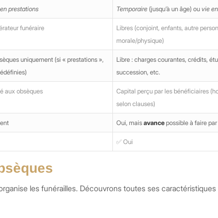
en prestations
Temporaire
(jusqu’à un âge) ou
vie en
rateur funéraire
Libres (conjoint, enfants, autre perso
morale/physique)
sèques uniquement (si « prestations »,
Libre : charges courantes, crédits, étu
édéfinies)
succession, etc.
té aux obsèques
Capital perçu par les bénéficiaires (h
selon clauses)
ent
Oui, mais
avance
possible à faire par
✅ Oui
obsèques
 organise les funérailles. Découvrons toutes ses caractéristiques 