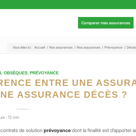
Comparer mes assurances
Vous êtes ici :
Accueil
/
Nos assurances
/
Nos assurances
/
Prévoyance
/
Décès
S
,
OBSÈQUES
,
PRÉVOYANCE
ÉRENCE ENTRE UNE ASSUR
UNE ASSURANCE DÉCÈS ?
re : 12 min
contrats de solution
prévoyance
dont la finalité est d’apporter