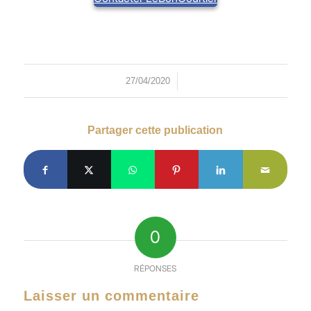
/
27/04/2020
Partager cette publication
0
RÉPONSES
Laisser un commentaire