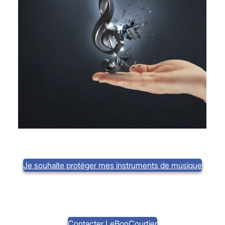
Je souhaite protéger mes instruments de musique
Contacter LeBonCourtier