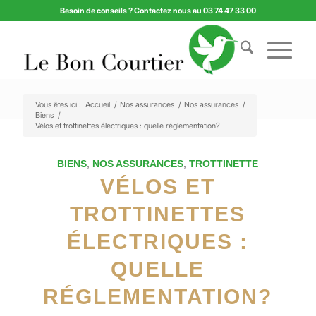
Besoin de conseils ? Contactez nous au 03 74 47 33 00
Vous êtes ici :
Accueil
/
Nos assurances
/
Nos assurances
/
Biens
/
Vélos et trottinettes électriques : quelle réglementation?
BIENS
,
NOS ASSURANCES
,
TROTTINETTE
VÉLOS ET
TROTTINETTES
ÉLECTRIQUES :
QUELLE
RÉGLEMENTATION?