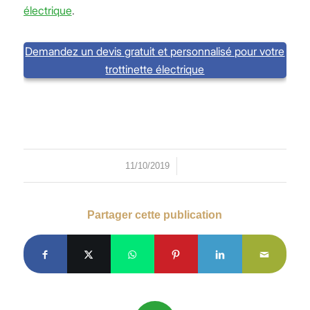
électrique
.
Demandez un devis gratuit et personnalisé pour votre
trottinette électrique
/
11/10/2019
Partager cette publication