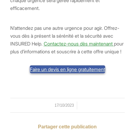
chaque urgence sera gérée rapidement et
efficacement.
N’attendez pas une autre urgence pour agir. Offrez-
vous dès à présent la sérénité et la sécurité avec
INSURED Help.
Contactez-nous dès maintenant
pour
plus d’informations et souscrire à cette offre unique !
Faire un devis en ligne gratuitement
/
17/10/2023
Partager cette publication