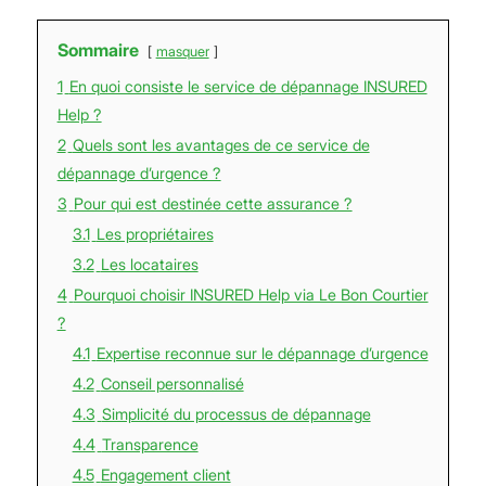
Sommaire
masquer
1
En quoi consiste le service de dépannage INSURED
Help ?
2
Quels sont les avantages de ce service de
dépannage d’urgence ?
3
Pour qui est destinée cette assurance ?
3.1
Les propriétaires
3.2
Les locataires
4
Pourquoi choisir INSURED Help via Le Bon Courtier
?
4.1
Expertise reconnue sur le dépannage d’urgence
4.2
Conseil personnalisé
4.3
Simplicité du processus de dépannage
4.4
Transparence
4.5
Engagement client