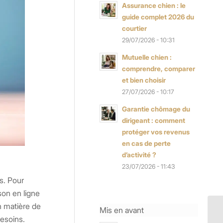
Assurance chien : le
guide complet 2026 du
courtier
29/07/2026 - 10:31
Mutuelle chien :
comprendre, comparer
et bien choisir
27/07/2026 - 10:17
Garantie chômage du
dirigeant : comment
protéger vos revenus
en cas de perte
d’activité ?
23/07/2026 - 11:43
ns. Pour
son en ligne
n matière de
Mis en avant
besoins.