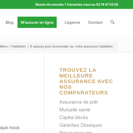
Besoin de conseils ? Contactez nous au 03 74 47 33 00
Blog
M’assurer en ligne
L’agence
Contact
Biens
/
Habitation
/
9 astuces pour économiser sur votre assurance habitation
TROUVEZ LA
MEILLEURE
ASSURANCE AVEC
NOS
COMPARATEURS
Assurance de prêt
Mutuelle santé
Capital décès
Garanties Obsèques
 que nous
Prévoyance pro