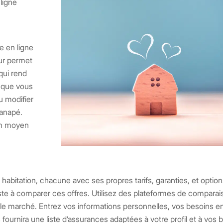
ligne
 en ligne
eur permet
 qui rend
e que vous
u modifier
canapé.
un moyen
 habitation, chacune avec ses propres tarifs, garanties, et optio
te à comparer ces offres. Utilisez des plateformes de comparai
 le marché. Entrez vos informations personnelles, vos besoins e
s fournira une liste d’assurances adaptées à votre profil et à vos 