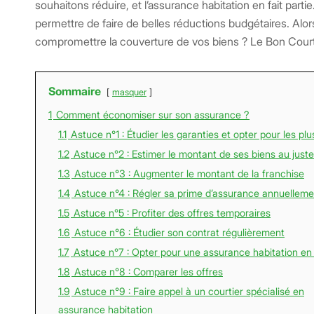
souhaitons réduire, et l’assurance habitation en fait parti
permettre de faire de belles réductions budgétaires. Alo
compromettre la couverture de vos biens ? Le Bon Courti
Sommaire
masquer
1
Comment économiser sur son assurance ?
1.1
Astuce n°1 : Étudier les garanties et opter pour les plus
1.2
Astuce n°2 : Estimer le montant de ses biens au juste
1.3
Astuce n°3 : Augmenter le montant de la franchise
1.4
Astuce n°4 : Régler sa prime d’assurance annuelleme
1.5
Astuce n°5 : Profiter des offres temporaires
1.6
Astuce n°6 : Étudier son contrat régulièrement
1.7
Astuce n°7 : Opter pour une assurance habitation en 
1.8
Astuce n°8 : Comparer les offres
1.9
Astuce n°9 : Faire appel à un courtier spécialisé en
assurance habitation