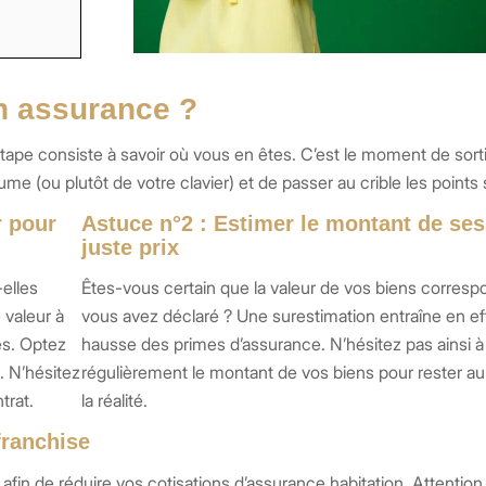
 assurance ?
e consiste à savoir où vous en êtes. C’est le moment de sorti
me (ou plutôt de votre clavier) et de passer au crible les points 
r pour
Astuce n°2 : Estimer le montant de ses
juste prix
-elles
Êtes-vous certain que la valeur de vos biens corresp
 valeur à
vous avez déclaré ? Une surestimation entraîne en ef
es. Optez
hausse des primes d’assurance. N’hésitez pas ainsi à
. N’hésitez
régulièrement le montant de vos biens pour rester au
trat.
la réalité.
franchise
afin de réduire vos cotisations d’assurance habitation. Attention 