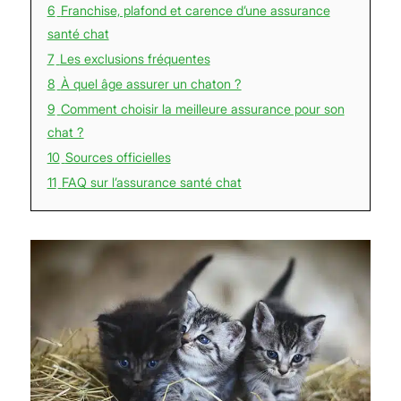
6
Franchise, plafond et carence d’une assurance
santé chat
7
Les exclusions fréquentes
8
À quel âge assurer un chaton ?
9
Comment choisir la meilleure assurance pour son
chat ?
10
Sources officielles
11
FAQ sur l’assurance santé chat