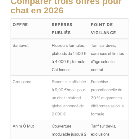
Comparer trois offres pour
chat en 2026
OFFRE
REPÈRES
POINT DE
PUBLIÉS
VIGILANCE
Santévet
Plusieurs formules,
Tarif sur devis,
plafonds de 1 500 €
carences et limites
à 4 000 € ; formule
d’âge selon le
Cat Indoor
contrat
Groupama
Essentielle affichée
Franchise
à 9,90 €/mois pour
proportionnelle de
un chat ; plafond
30 % et garanties
global annoncé de
différentes selon la
2 000 €
formule
Anim Ô Mut
Couverture
Tarif sur devis,
modulable jusqu’à 2
exclusions